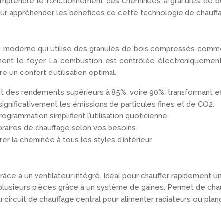
comprendre le fonctionnement des cheminées à granulés de boi
ur appréhender les bénéfices de cette technologie de chauff
ge moderne qui utilise des granulés de bois compressés comme
ent le foyer. La combustion est contrôlée électroniquement
e un confort d’utilisation optimal.
t des rendements supérieurs à 85%, voire 90%, transformant ef
ignificativement les émissions de particules fines et de CO2.
 programmation simplifient l’utilisation quotidienne.
raires de chauffage selon vos besoins.
er la cheminée à tous les styles d’intérieur.
râce à un ventilateur intégré. Idéal pour chauffer rapidement un
ns plusieurs pièces grâce à un système de gaines. Permet de c
 circuit de chauffage central pour alimenter radiateurs ou plan