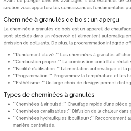
Avant de plonger dans les avantages, il est essentiel de 
section vous apportera les connaissances fondamentales po
Cheminée à granulés de bois : un aperçu
La cheminée à granulés de bois est un appareil de chauffa
sont stockés dans un réservoir et alimentent automatiquem
émission de polluants. De plus, la programmation intégrée offr
**Rendement élevé :** Les cheminées à granulés affichen
**Combustion propre :** La combustion contrôlée réduit s
**Facilité d’utilisation :** L’alimentation automatique et la
**Programmation :** Programmez la température et les ho
**Esthétisme :** Un large choix de designs permet d’intégr
Types de cheminées à granulés
**Cheminées à air pulsé :** Chauffage rapide d’une pièce g
**Cheminées canalisables :** Diffusion de la chaleur da
**Cheminées hydrauliques (bouilleur) :** Raccordement au
manière centralisée.