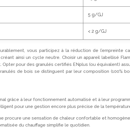
5 g/GJ
< 2 g/GJ
durablement, vous participez à la réduction de l’empreinte 
créant ainsi un cycle neutre. Choisir un appareil labellisé Fl
 Opter pour des granulés certifiés ENplus (ou équivalent) assur
ulés de bois se distinguent par leur composition (100% bois v
imal grâce à leur fonctionnement automatisé et à leur programm
lligent pour une gestion encore plus précise de la températur
que procure une sensation de chaleur confortable et homogène
tomatisée du chauffage simplifie le quotidien.