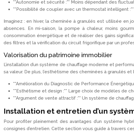
**Autonomie et sécurité :** Moins dépendant des fluctuati
**Possibilité de coupler avec un thermostat intelligent :
Imaginez : en hiver, la cheminée à granulés est utilisée en 
absences. En mi-saison, la pompe à chaleur, moins gourma
consommation énergétique et de réaliser des gains significat
des filtres et la vérification du circuit frigorifique par un pr
Valorisation du patrimoine immobilier
L’installation d’un système de chauffage moderne et performa
sa valeur. De plus, l’esthétisme des cheminées à granulés et
**Amélioration du Diagnostic de Performance Énergétique (
**Esthétisme et design :** Large choix de modèles de chem
**Argument de vente attractif :** Un système de chauffa
Installation et entretien d’un sys
Pour profiter pleinement des avantages d’un système hybrid
consignes d’entretien. Cette section vous guide à travers ce