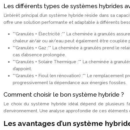
Les différents types de systèmes hybrides 
L’intérêt principal d’un système hybride réside dans sa capa
offre une solution performante et adaptable à différents beso
**Granulés + Électricité :** La cheminée à granulés assur
chaleur air/air ou air/eau peut également être couplée p
**Granulés + Gaz :** La cheminée à granulés prend le rel
cas d’absence prolongée.
**Granulés + Solaire Thermique :** La cheminée à granulé
d’appoint.
**Granulés + Fioul (en rénovation) :** Le remplacement p
progressivement la dépendance aux énergies fossiles.
Comment choisir le bon système hybride ?
Le choix du système hybride idéal dépend de plusieurs fac
d’environnement. Une analyse approfondie de ces éléments e
Les avantages d’un système hybrid