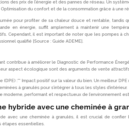
ons des prix de l’énergie et des pannes de réseau. Un système h
** Optimisation du confort et de la consommation grâce à une ré
journée pour profiter de sa chaleur douce et rentable, tandis 
nde en énergie, suffit amplement à maintenir une températ
ifs. Cependant, il est important de noter que les pompes à cha
ofessionnel qualifié [Source : Guide ADEME].
nt contribue à améliorer le Diagnostic de Performance Énergéti
 leur aspect écologique sont des arguments de vente attractifs
DPE) :** Impact positif sur la valeur du bien. Un meilleur DPE 
inées à granulés pour s’intégrer à tous les styles d’intérieur.
ge moderne, performant et respectueux de l’environnement est 
tème hybride avec une cheminée à gra
e avec une cheminée à granulés, il est crucial de confier l’i
s étapes essentielles.