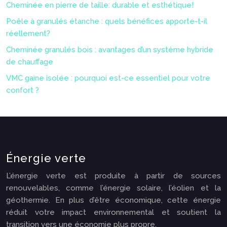
Cheminée en pierre de taille: durable et esthétique!
Poêle à granulés étanche : quels bénéfices apporte-t-il
réellement?
Cheminée granulés bois : avantages d’un système hybride
de chauffage
VMC gaine isolée : pourquoi est-ce essentiel pour votre
confort ?
Énergie verte
L’énergie verte est produite à partir de sources
renouvelables, comme l’énergie solaire, l’éolien et la
géothermie. En plus d’être économique, cette énergie
réduit votre impact environnemental et soutient la
transition vers une économie plus propre.